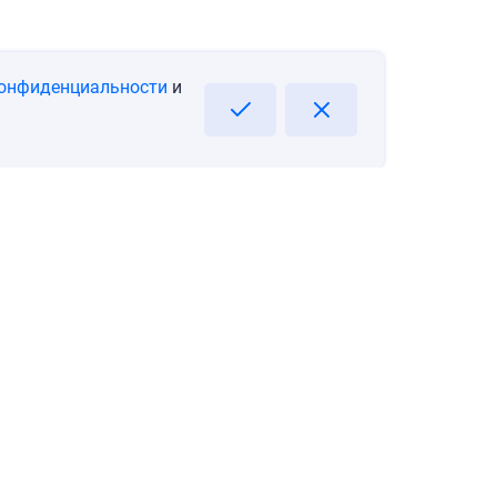
конфиденциальности
и
Подпишитесь на информацию о Ваших новых возможностях!
Email
Подписаться