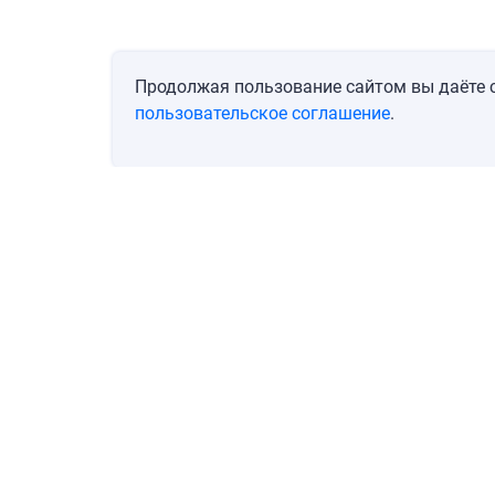
Продолжая пользование сайтом вы даёте с
пользовательское соглашение
.
Go to
Call
Blog
Account
About company
Cont
© 2019–2021, ООО «Диджитал Эстейт». При использовании материалов гип
ОГРН 1197746543268, ИНН/КПП 7736323959/773601001, 117312, Москва, ул. Ва