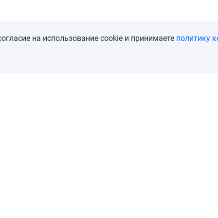
огласие на использование cookie и принимаете
политику 
acts
User agreement
Privacy policy
ерссылка на abodity.ru обязательна.
вилова, д. 9а, стр. 6, под. 1, оф. 1, тел.: +79690083336