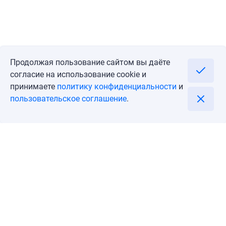
Продолжая пользование сайтом вы даёте
согласие на использование cookie и
принимаете
политику конфиденциальности
и
пользовательское соглашение
.
Go to
Call
Blog
Account
About company
Contacts
User agreement
Privacy policy
Подпишитесь на информацию о Ваших новых возможностях!
Email
Подписаться