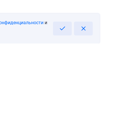
конфиденциальности
и
тика конфиденциальности
Подпишитесь на информацию о Ваших новых возможностях!
Email
Подписаться