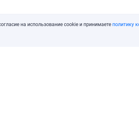
огласие на использование cookie и принимаете
политику 
мпании
Контакты
Пользовательское соглашение
Поли
ерссылка на abodity.ru обязательна.
вилова, д. 9а, стр. 6, под. 1, оф. 1, тел.: +79690083336