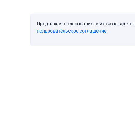
Продолжая пользование сайтом вы даёте с
пользовательское соглашение
.
Перейти
Позвонить
Блог
Личный кабинет
О ко
© 2019–2021, ООО «Диджитал Эстейт». При использовании материалов гип
ОГРН 1197746543268, ИНН/КПП 7736323959/773601001, 117312, Москва, ул. Ва