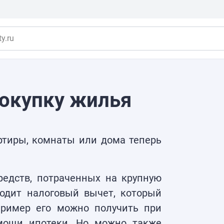
y.ru
покупку жилья
ртиры, комнаты или дома теперь
редств, потраченных на крупную
ходит налоговый вычет, который
пример его можно получить при
мощи ипотеки. Но можно также