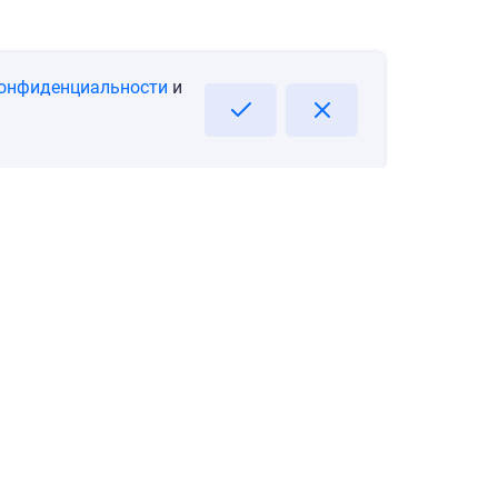
конфиденциальности
и
тика конфиденциальности
Подпишитесь на информацию о Ваших новых возможностях!
Email
Подписаться