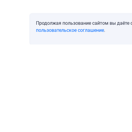
Продолжая пользование сайтом вы даёте с
пользовательское соглашение
.
Перейти
Позвонить
Блог
Личный кабинет
О ко
© 2019–2021, ООО «Диджитал Эстейт». При использовании материалов гип
ОГРН 1197746543268, ИНН/КПП 7736323959/773601001, 117312, Москва, ул. Ва